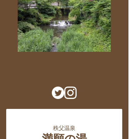
秩父温泉
満願の湯