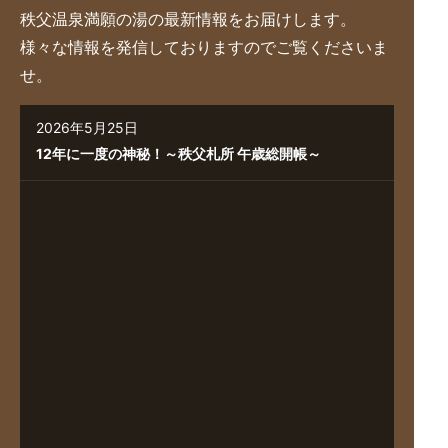
秩父温泉満願の湯の最新情報をお届けします。
様々な情報を発信しておりますのでご覧くださいま
せ。
2026年5月25日
12年に一度の神秘！～秩父札所 午歳総開帳～
2026年7月6日
（完売）2026年8月15日は夏の風物詩『長瀞船玉まつ
り』 ♪
2026年7月1日
7/1 男湯・女湯のお風呂交換しました
2026年6月17日
2026『秩父華厳の滝ヒーリングナイト』開催！