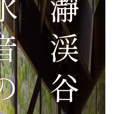
奥長瀞渓谷と満願滝の