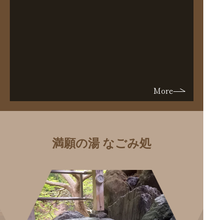
2026年6月15日
秩父鉄道との秩父札所午歳総開帳巡礼コラボ情報
2026年5月31日
午歳総開帳記念 満願黄金めし
More
満願の湯 なごみ処