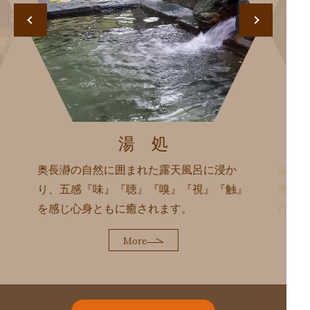
湯 処
、
奥長瀞の自然に囲まれた露天風呂に浸か
温度は
り、五感『味』『聴』『嗅』『視』『触』
奥か
を感じ心身ともに癒されます。
代謝
More