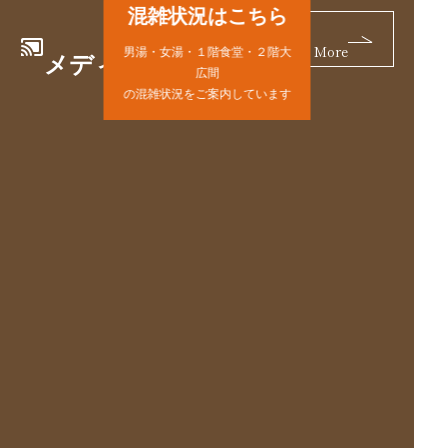
混雑状況はこちら
cast_connected
More
男湯・女湯・１階食堂・２階大
メディア掲載
広間
の混雑状況をご案内しています