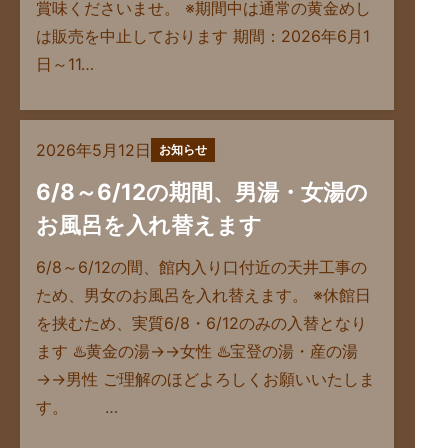
賞味くださいませ。 ※期間中は通常の黄金めし
は販売を中止しております 期間：2026年6月1
日～11…
2026年5月12日
お知らせ
6/8～6/12の期間、男湯・女湯の
お風呂を入れ替えます
6/8～6/12の間、館内入り口付近の天井工事の
ため、男女のお風呂を入れ替えます。 ※休館日
を挟むため、実質6/8・6/12のみの入替となり
ます ♨️黄金の湯→→女性 ♨️宝登の湯・産の湯
→→男性 ご理解のほどよろしくお願いいたしま
す。 …