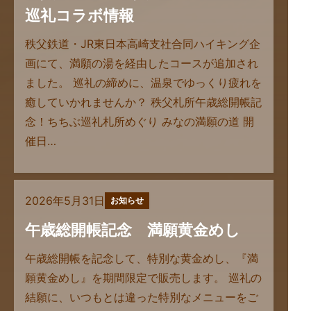
巡礼コラボ情報
秩父鉄道・JR東日本高崎支社合同ハイキング企
画にて、満願の湯を経由したコースが追加され
ました。 巡礼の締めに、温泉でゆっくり疲れを
癒していかれませんか？ 秩父札所午歳総開帳記
念！ちちぶ巡礼札所めぐり みなの満願の道 開
催日…
2026年5月31日
お知らせ
午歳総開帳記念 満願黄金めし
午歳総開帳を記念して、特別な黄金めし、『満
願黄金めし』を期間限定で販売します。 巡礼の
結願に、いつもとは違った特別なメニューをご