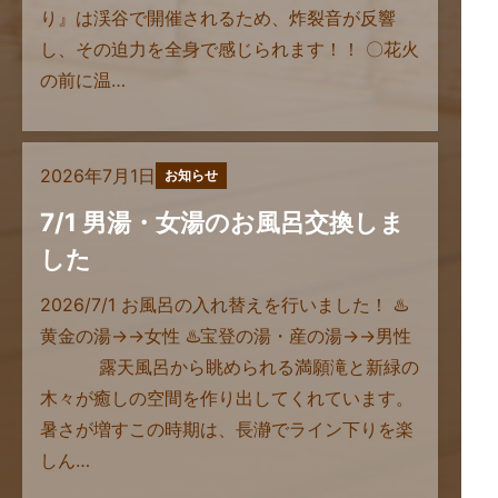
り』は渓谷で開催されるため、炸裂音が反響
し、その迫力を全身で感じられます！！ 〇花火
の前に温…
2026年7月1日
お知らせ
7/1 男湯・女湯のお風呂交換しま
した
2026/7/1 お風呂の入れ替えを行いました！ ♨️
黄金の湯→→女性 ♨️宝登の湯・産の湯→→男性
露天風呂から眺められる満願滝と新緑の
木々が癒しの空間を作り出してくれています。
暑さが増すこの時期は、長瀞でライン下りを楽
しん…