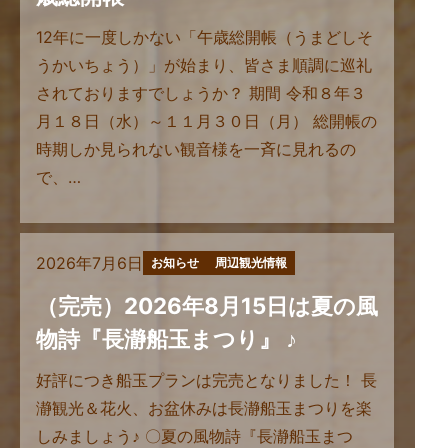
12年に一度しかない「午歳総開帳（うまどしそ
うかいちょう）」が始まり、皆さま順調に巡礼
されておりますでしょうか？ 期間 令和８年３
月１８日（水）～１１月３０日（月） 総開帳の
時期しか見られない観音様を一斉に見れるの
で、…
2026年7月6日
お知らせ
周辺観光情報
（完売）2026年8月15日は夏の風
物詩『長瀞船玉まつり』 ♪
好評につき船玉プランは完売となりました！ 長
瀞観光＆花火、お盆休みは長瀞船玉まつりを楽
しみましょう♪ 〇夏の風物詩『長瀞船玉まつ