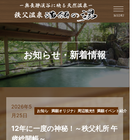
MENU
お知らせ・新着情報
2026年5
お知らせ
満願オリジナル商品
周辺観光情報
満願イベント紹介
月25日
12年に一度の神秘！～秩父札所 午
歳総開帳～