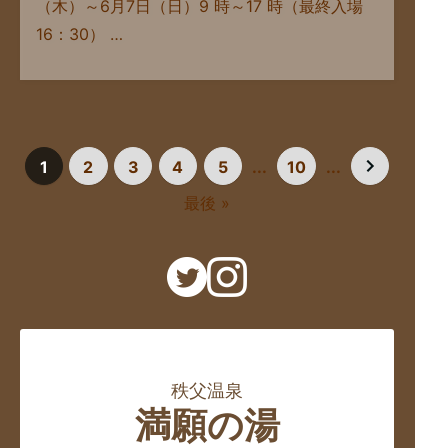
（木）～6月7日（日）9 時～17 時（最終入場
16：30） …
1
2
3
4
5
...
10
...
最後 »
秩父温泉
満願の湯