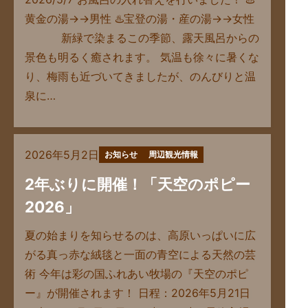
黄金の湯→→男性 ♨️宝登の湯・産の湯→→女性
新緑で染まるこの季節、露天風呂からの
景色も明るく癒されます。 気温も徐々に暑くな
り、梅雨も近づいてきましたが、のんびりと温
泉に…
2026年5月2日
お知らせ
周辺観光情報
2年ぶりに開催！「天空のポピー
2026」
夏の始まりを知らせるのは、高原いっぱいに広
がる真っ赤な絨毯と一面の青空による天然の芸
術 今年は彩の国ふれあい牧場の『天空のポピ
ー』が開催されます！ 日程：2026年5月21日