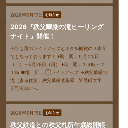
2026年6月17日
お知らせ
2026『秩父華厳の滝ヒーリング
ナイト』開催！
今年も滝のライトアップとホタル観賞の２本立
てとなっております！ ♦期 間：６月２0日
（土）～6月28日（日） ♦時 間：１９時～２
１時 ●場 所： ①ライトアップ →秩父華厳の
滝（参考住所）秩父華厳滝茶屋 皆野町大字上
日野沢3311-…
2026年6月15日
お知らせ
秩父鉄道との秩父札所午歳総開帳