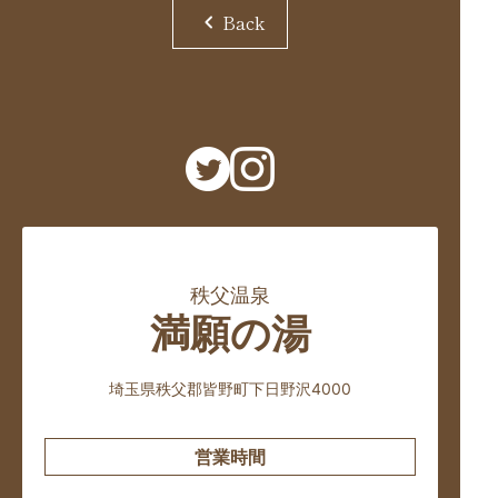
chevron_left
Back
秩父温泉
満願の湯
埼玉県秩父郡皆野町下日野沢4000
営業時間