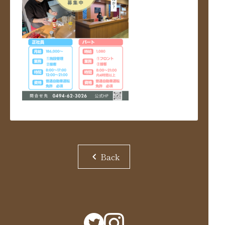
chevron_left
Back