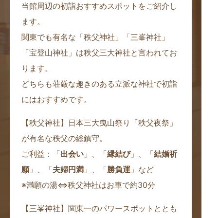
当館周辺の初詣おすすめスポットをご紹介し
ます。
関東でも有名な「秩父神社」「三峯神社」
「宝登山神社」は秩父三大神社と言われてお
ります。
どちらも荘厳な趣きのある立派な神社で初詣
にはおすすめです。
【秩父神社】日本三大曳山祭り「秩父夜祭」
が有名な秩父の総鎮守。
ご利益：
「
出会い
」、「
縁結び
」、「
結婚祈
願
」、「
夫婦円満
」、「
勝負運
」など
※満願の湯⇔秩父神社はお車で約30分
【三峯神社】関東一のパワースポットととも