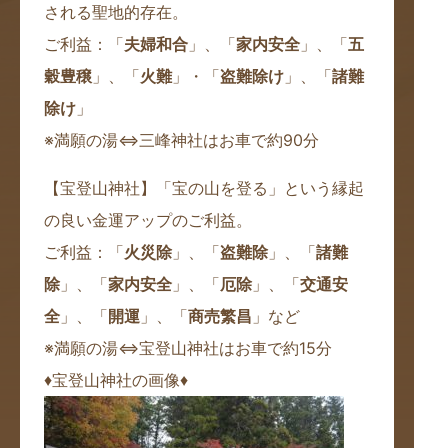
される聖地的存在。
ご利益：
「
夫婦和合
」、「
家内安全
」、「
五
穀豊穣
」、「
火難
」・「
盗難除け
」、「
諸難
除け
」
※満願の湯⇔三峰神社はお車で約90分
【宝登山神社】「宝の山を登る」という縁起
の良い金運アップのご利益。
ご利益：
「
火災除
」、「
盗難除
」、「
諸難
除
」、「
家内安全
」、「
厄除
」、「
交通安
全
」、「
開運
」、「
商売繁昌
」など
※満願の湯⇔宝登山神社はお車で約15分
♦宝登山神社の画像♦