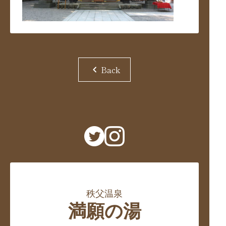
chevron_left
Back
秩父温泉
満願の湯