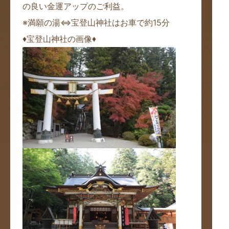
の良い金運アップのご利益。
※満願の湯⇔宝登山神社はお車で約15分
♦宝登山神社の画像♦