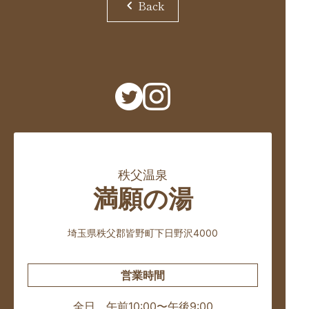
chevron_left
Back
秩父温泉
満願の湯
埼玉県秩父郡皆野町下日野沢4000
営業時間
全日 午前10:00〜午後9:00