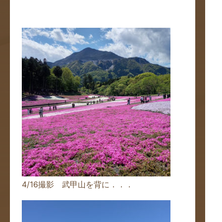
4/16撮影 武甲山を背に．．．