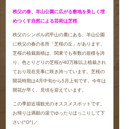
秩父の春、羊山公園に広がる敷地を美しく埋
めつくす
自然による芸術は芝桜
秩父のシンボル武甲山の麓にある、羊山公園
に秩父の春の名所「芝桜の丘」があります。
芝桜の植栽面積は、関東でも有数の規模を誇
り、色とりどりの芝桜が40万株以上植栽され
ており現在見事に咲き誇っています。芝桜の
開花時期は4月中旬から5月上旬です。今年は
開花が早く、見頃を迎えています。
この季節近場観光のオススメスポットです。
お帰りは満願の湯でゆったりほっこりして下
さい(^O^)／