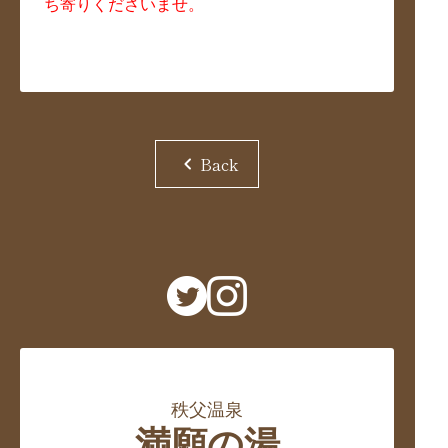
ち寄りくださいませ。
chevron_left
Back
秩父温泉
満願の湯