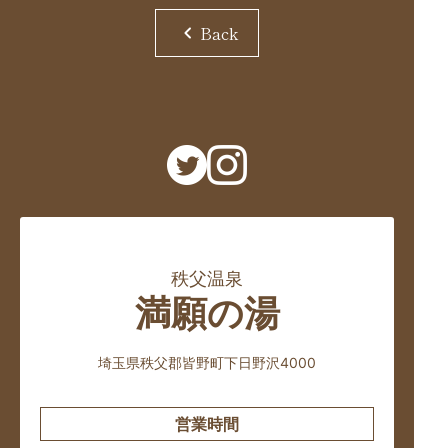
chevron_left
Back
秩父温泉
満願の湯
埼玉県秩父郡皆野町下日野沢4000
営業時間