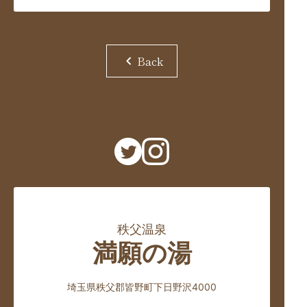
chevron_left
Back
秩父温泉
満願の湯
埼玉県秩父郡皆野町下日野沢4000