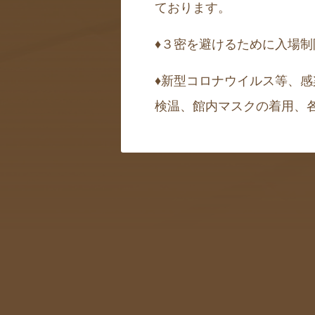
ております。
♦
３密を避けるために
入場制
♦
新型コロナウイルス等、感
検温、館内マスクの着用、