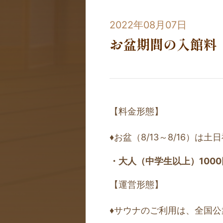
2022年08月07日
お盆期間の入館料
【料金形態】
♦お盆（8/13～8/16）は
・大人（中学生以上）100
【運営形態】
♦サウナのご利用
は、全国公