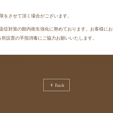
限
をさせて頂く場合がございます。
染症対策の館内衛生強化に努めております。お客様にお
各所設置の手指消毒にご協力お願いいたします。
chevron_left
Back