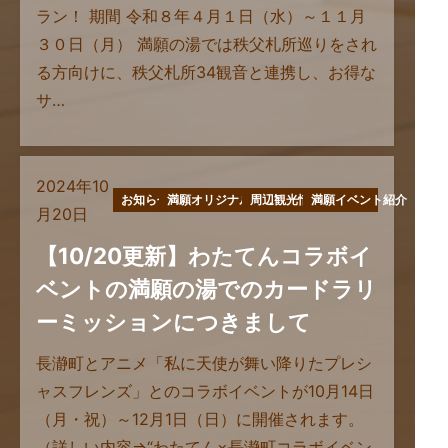
ラン！ 期間 令和８年４月１日（水）～１１月
３０日（月） 満願の湯では秩父札所巡りをされ
る方向けに、秩父札所34観音と連携し、お得な
サ…
2024年10
お知らせ
満願オリジナル商品
周辺観光情報
満願イベント紹介
月20日
【10/20更新】わたてんコラボイ
ベントの満願の湯でのカードラリ
ーミッションにつきまして
長瀞町とアニメ「私に天使が舞い降りたプレシ
ャスフレンズ」とのコラボイベントが10月14日
（月・祝）～12月1日（日）に開催されます。
（詳しい内容⇒“わたてん×長瀞町コラボイベン