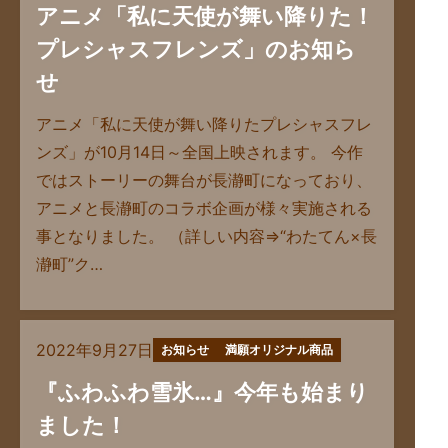
アニメ「私に天使が舞い降りた！
プレシャスフレンズ」のお知ら
せ
アニメ「私に天使が舞い降りたプレシャスフレ
ンズ」が10月14日～全国上映されます。 今作
ではストーリーの舞台が長瀞町になっており、
アニメと長瀞町のコラボ企画が様々実施される
事となりました。 （詳しい内容⇒“わたてん×長
瀞町”ク…
2022年9月27日
お知らせ
満願オリジナル商品
『ふわふわ雪氷…』今年も始まり
ました！