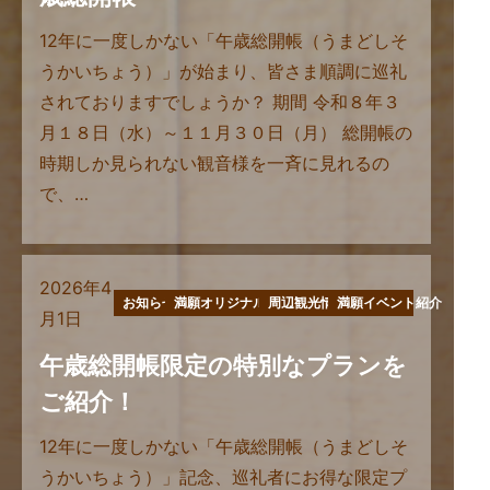
12年に一度しかない「午歳総開帳（うまどしそ
うかいちょう）」が始まり、皆さま順調に巡礼
されておりますでしょうか？ 期間 令和８年３
月１８日（水）～１１月３０日（月） 総開帳の
時期しか見られない観音様を一斉に見れるの
で、…
2026年4
お知らせ
満願オリジナル商品
周辺観光情報
満願イベント紹介
月1日
午歳総開帳限定の特別なプランを
ご紹介！
12年に一度しかない「午歳総開帳（うまどしそ
うかいちょう）」記念、巡礼者にお得な限定プ