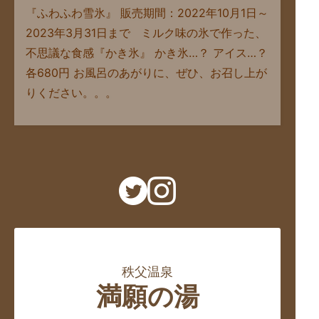
『ふわふわ雪氷』 販売期間：2022年10月1日～
2023年3月31日まで ミルク味の氷で作った、
不思議な食感『かき氷』 かき氷…？ アイス…？
各680円 お風呂のあがりに、ぜひ、お召し上が
りください。。。
秩父温泉
満願の湯