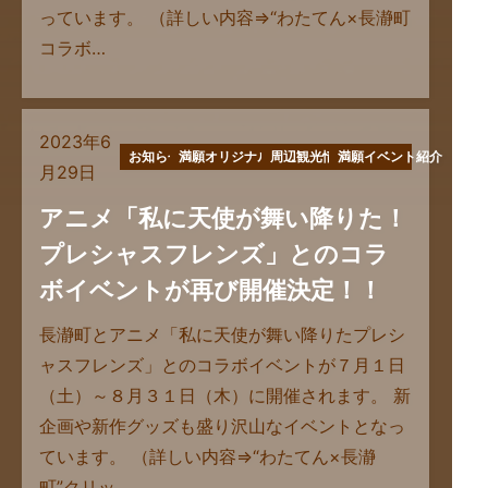
っています。 （詳しい内容⇒“わたてん×長瀞町
コラボ…
2023年6
お知らせ
満願オリジナル商品
周辺観光情報
満願イベント紹介
月29日
アニメ「私に天使が舞い降りた！
プレシャスフレンズ」とのコラ
ボイベントが再び開催決定！！
長瀞町とアニメ「私に天使が舞い降りたプレシ
ャスフレンズ」とのコラボイベントが７月１日
（土）～８月３１日（木）に開催されます。 新
企画や新作グッズも盛り沢山なイベントとなっ
ています。 （詳しい内容⇒“わたてん×長瀞
町”クリッ…