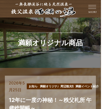
MENU
満願オリジナル商品
2026年5
お知らせ
満願オリジナル商品
周辺観光情報
満願イベント紹介
月25日
12年に一度の神秘！～秩父札所 午
歳総開帳～