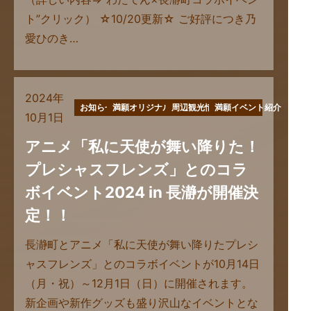
ト”クリック） ☆10/20更新☆ ご好評につき乃
愛ひのき…
2024年
お知らせ
満願オリジナル商品
周辺観光情報
満願イベント紹介
10月1日
アニメ「私に天使が舞い降りた！
プレシャスフレンズ」とのコラ
ボイベント2024 in 長瀞が開催決
定！！
長瀞町とアニメ「私に天使が舞い降りたプレシ
ャスフレンズ」とのコラボイベントが10月14日
（月・祝）～12月1日（日）に開催されます。
新企画や新作グッズも盛り沢山なイベントとな