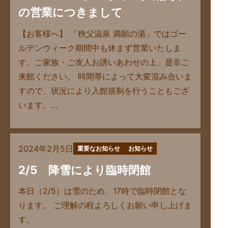
の営業につきまして
【お客様へ】 「秩父温泉 満願の湯」ではゴー
ルデンウィーク期間中も休まず営業いたしま
す。ご家族・ご友人お誘いあわせの上、是非ご
来館ください。 時間帯によって大変混み合いま
すので、状況により入館規制を行うこともござ
います。…
2024年2月5日
重要なお知らせ
お知らせ
2/5 降雪により臨時閉館
本日（2/5）は雪のため、17時で臨時閉館とな
ります。 ご理解の程よろしくお願い申し上げま
す。