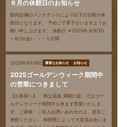
６月の休館日のお知らせ
館内設備のメンテナンスにより以下の日程が休
館日となります。 予めご了承下さいますようお
願い申し上げます。 休館日 ⇒2025年 6/9(月)
～6/13(金)・・・５日間
2025年4月18日
重要なお知らせ
お知らせ
2025ゴールデンウィーク期間中
の営業につきまして
【お客様へ】 「秩父温泉 満願の湯」ではゴー
ルデンウィーク期間中も休まず営業いたしま
す。ご家族・ご友人お誘いあわせの上、是非ご
来館ください。 時間帯によって大変混み合いま