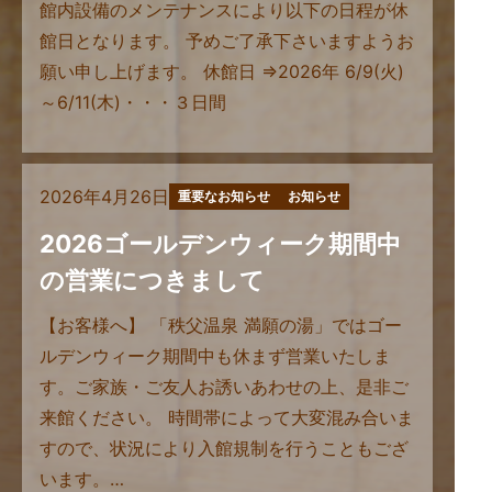
館内設備のメンテナンスにより以下の日程が休
館日となります。 予めご了承下さいますようお
願い申し上げます。 休館日 ⇒2026年 6/9(火)
～6/11(木)・・・３日間
2026年4月26日
重要なお知らせ
お知らせ
2026ゴールデンウィーク期間中
の営業につきまして
【お客様へ】 「秩父温泉 満願の湯」ではゴー
ルデンウィーク期間中も休まず営業いたしま
す。ご家族・ご友人お誘いあわせの上、是非ご
来館ください。 時間帯によって大変混み合いま
すので、状況により入館規制を行うこともござ
います。…